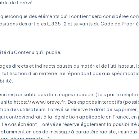
alable de Lorêvé.
un quelconque des éléments qu’il contient sera considérée co
itions des articles L.335-2 et suivants du Code de Propriété
ité du Contenu qu’il publie.
 directs et indirects causés au matériel de l’utilisateur, lo
de l’utilisation d’un matériel ne répondant pas aux spécificat
ilité.
enu responsable des dommages indirects (tels par exemple 
du site
https://www.loreve.fr
. Des espaces interactifs (possi
ion des utilisateurs. Lorêvé se réserve le droit de supprime
 contreviendrait à la législation applicable en France, en 
. Le cas échéant, Lorêvé se réserve également la possibilité
, notamment en cas de message à caractère raciste, injurieux