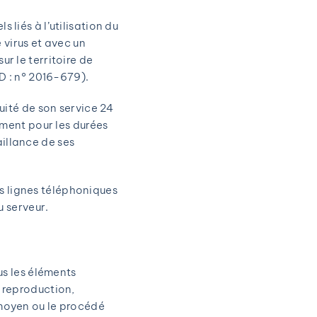
 liés à l’utilisation du
e virus et avec un
ur le territoire de
D : n° 2016-679).
nuité de son service 24
gement pour les durées
aillance de ses
s lignes téléphoniques
 serveur.
ous les éléments
e reproduction,
 moyen ou le procédé