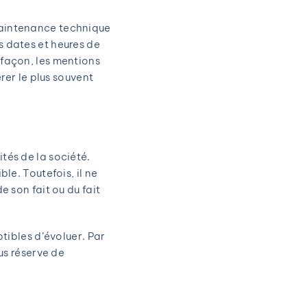
 maintenance technique
s dates et heures de
 façon, les mentions
érer le plus souvent
tés de la société.
le. Toutefois, il ne
e son fait ou du fait
ptibles d’évoluer. Par
us réserve de