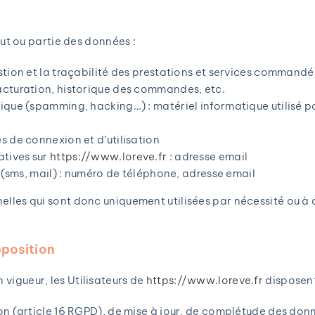
out ou partie des données :
stion et la traçabilité des prestations et services commandés 
facturation, historique des commandes, etc.
tique (spamming, hacking…) : matériel informatique utilisé p
es de connexion et d’utilisation
atives sur
https://www.loreve.fr
: adresse email
ms, mail) : numéro de téléphone, adresse email
les qui sont donc uniquement utilisées par nécessité ou à de
pposition
igueur, les Utilisateurs de
https://www.loreve.fr
disposent 
ion (article 16 RGPD), de mise à jour, de complétude des don