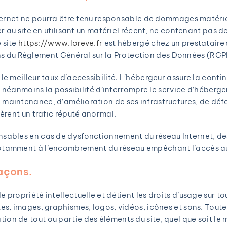
Internet ne pourra être tenu responsable de dommages matériels
der au site en utilisant un matériel récent, ne contenant pas d
 site
https://www.loreve.fr
est hébergé chez un prestataire s
s du Règlement Général sur la Protection des Données (RGP
 le meilleur taux d’accessibilité. L’hébergeur assure la conti
erve néanmoins la possibilité d’interrompre le service d’héber
 maintenance, d’amélioration de ses infrastructures, de déf
nèrent un trafic réputé anormal.
onsables en cas de dysfonctionnement du réseau Internet, de
 notamment à l’encombrement du réseau empêchant l’accès au
façons.
e propriété intellectuelle et détient les droits d’usage sur t
xtes, images, graphismes, logos, vidéos, icônes et sons. Tout
ion de tout ou partie des éléments du site, quel que soit le