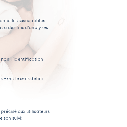
onnelles susceptibles
et à des fins d’analyses
non, l’identification
 » ont le sens défini
 précisé aux utilisateurs
e son suivi: